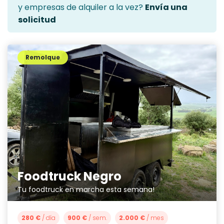
y empresas de alquiler a la vez?
Envía una
solicitud
Remolque
Foodtruck Negro
Tu foodtruck en marcha esta semana!
280 €
/ día
900 €
/ sem.
2.000 €
/ mes