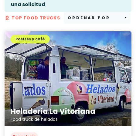
una solicitud
TOP FOOD TRUCKS
ORDENAR POR
Postres y café
Heladería La Vitoriana
Food truck de helados