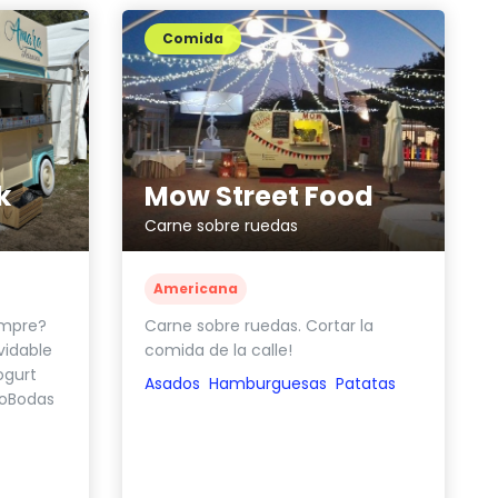
Comida
k
Mow Street Food
Carne sobre ruedas
Americana
empre?
Carne sobre ruedas. Cortar la
vidable
comida de la calle!
ogurt
Asados
Hamburguesas
Patatas
oBodas