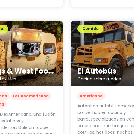
da
Comida
Wings & West Food Truck
El Autobús
 Tex Mex
Cocina sobre ruedas
ana
Latinoamericana
Americana
na
Auténtico autobús americ
convertido en cocina y
MexAmericana, una fusión
barraEspecializados en co
es latinos y
americana: hamburguesas
nidenses.Dale un toque
costillas, hot dogs, nachos…