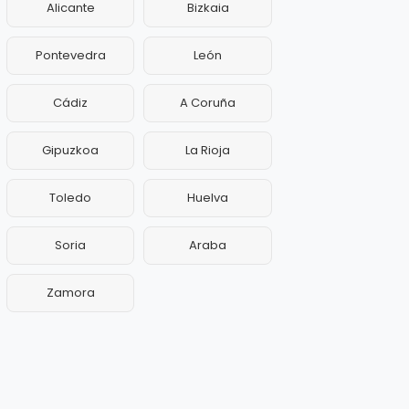
Alicante
Bizkaia
Pontevedra
León
Cádiz
A Coruña
Gipuzkoa
La Rioja
Toledo
Huelva
Soria
Araba
Zamora