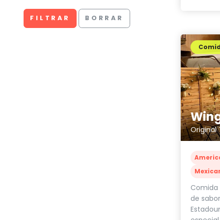
FILTRAR
BORRAR
Comi
Original
Americ
Mexica
Comida 
de sabor
Estadou