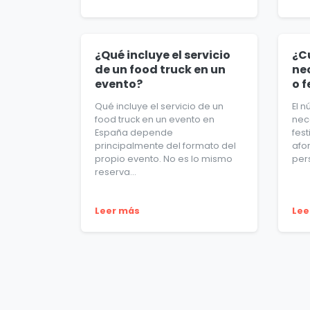
¿Qué incluye el servicio
¿C
de un food truck en un
ne
evento?
o f
Qué incluye el servicio de un
El 
food truck en un evento en
nec
España depende
fes
principalmente del formato del
afo
propio evento. No es lo mismo
per
reserva...
Leer más
Lee