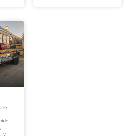
ano
mida
,
 ¡y