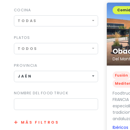
COCINA
Comi
TODAS
PLATOS
TODOS
Oba
Del Mon
PROVINCIA
Fusión
JAÉN
Medite
Foodtru
NOMBRE DEL FOOD TRUCK
FRANCIA
especial
tradicion
andaluzas
MÁS FILTROS
Ibéricos