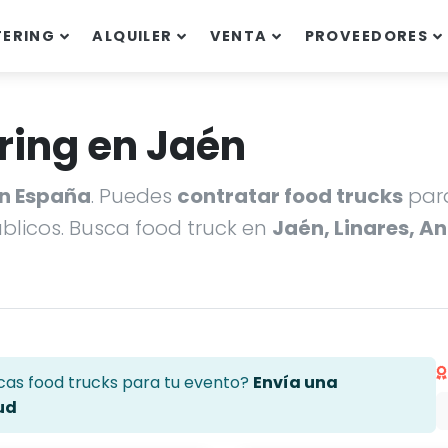
TERING
ALQUILER
VENTA
PROVEEDORES
ring en Jaén
en España
. Puedes
contratar food trucks
para
úblicos. Busca food truck en
Jaén, Linares, A
cas food trucks para tu evento?
Envía una
ud