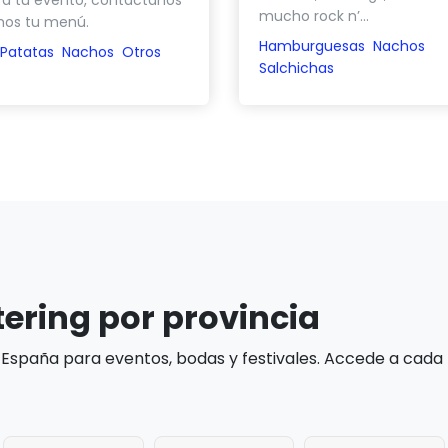
 a tu evento, contáctanos
mucho rock n’...
os tu menú.
Hamburguesas
Nachos
Patatas
Nachos
Otros
Salchichas
tering por provincia
 España para eventos, bodas y festivales. Accede a cada