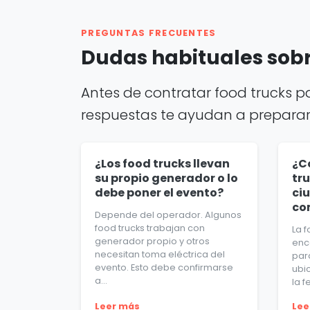
PREGUNTAS FRECUENTES
Dudas habituales sobr
Antes de contratar food trucks p
respuestas te ayudan a preparar m
¿Los food trucks llevan
¿C
su propio generador o lo
tru
debe poner el evento?
ci
co
Depende del operador. Algunos
food trucks trabajan con
La 
generador propio y otros
enc
necesitan toma eléctrica del
par
evento. Esto debe confirmarse
ubi
a...
la f
Leer más
Lee