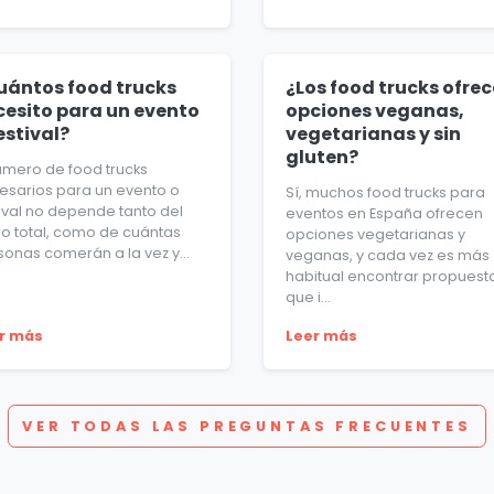
uántos food trucks
¿Los food trucks ofre
cesito para un evento
opciones veganas,
estival?
vegetarianas y sin
gluten?
número de food trucks
esarios para un evento o
Sí, muchos food trucks para
tival no depende tanto del
eventos en España ofrecen
ro total, como de cuántas
opciones vegetarianas y
sonas comerán a la vez y...
veganas, y cada vez es más
habitual encontrar propuest
que i...
r más
Leer más
VER TODAS LAS PREGUNTAS FRECUENTES