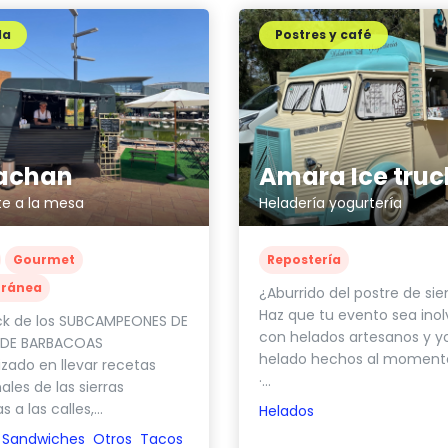
da
Postres y café
achan
Amara Ice truc
te a la mesa
Heladería yogurtería
Gourmet
Repostería
rránea
¿Aburrido del postre de si
Haz que tu evento sea inol
ck de los SUBCAMPEONES DE
con helados artesanos y y
 DE BARBACOAS
helado hechos al moment
izado en llevar recetas
·...
ales de las sierras
 a las calles,...
Helados
Sandwiches
Otros
Tacos