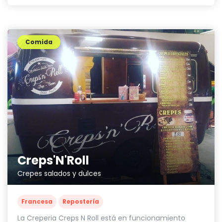
Comida
Creps'N'Roll
Crepes salados y dulces
Francesa
Repostería
La Creperia Creps N Roll está en funcionamiento