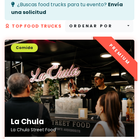
¿Buscas food trucks para tu evento?
Envía
una solicitud
TOP FOOD TRUCKS
ORDENAR POR
PREMIUM
Comida
La Chula
La Chula Street Food