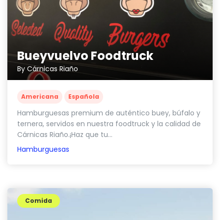
Bueyvuelvo Foodtruck
By Cárnicas Riaño
Americana
Española
Hamburguesas premium de auténtico buey, búfalo y
ternera, servidos en nuestra foodtruck y la calidad de
Cárnicas Riaño.¡Haz que tu...
Hamburguesas
Comida