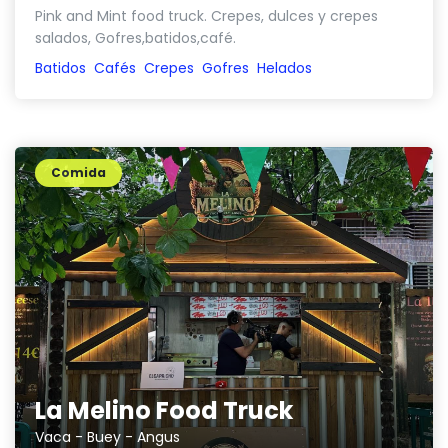
Pink and Mint food truck. Crepes, dulces y crepes
salados, Gofres,batidos,café.
Batidos
Cafés
Crepes
Gofres
Helados
Comida
La Melino Food Truck
Vaca - Buey - Angus