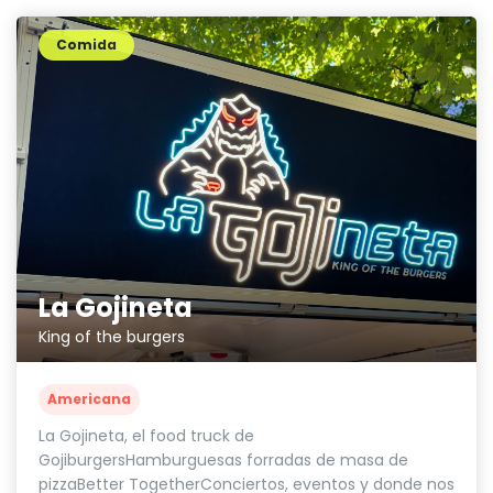
Comida
La Gojineta
King of the burgers
Americana
La Gojineta, el food truck de
GojiburgersHamburguesas forradas de masa de
pizzaBetter TogetherConciertos, eventos y donde nos