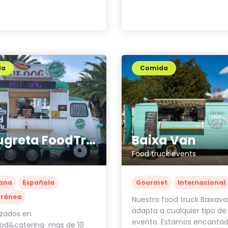
da
Comida
Sa Tugreta FoodTruck
Baixa Van
Food truck events
ana
Española
Gourmet
Internacional
rránea
Nuestro food truck Baixava
adapta a cualquier tipo de
izados en
evento. Estamos encantad
ood&catering mas de 10