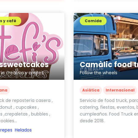
s y café
Comida
issweetcakes
ía creativa y crepes
Follow the wheels
ana
Asiática
Internacional
ck de repostería casera ,
Servicio de food truck, par
 donut , cupcakes ,
catering, fiestas, eventos,
 ,crepaletas , bubbles ,
cumpleaños. Food Truck en
cookies...
desde 2018.
repes
Helados