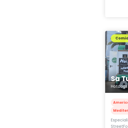
Comi
Hotdogs
Americ
Medite
Especial
StreetF