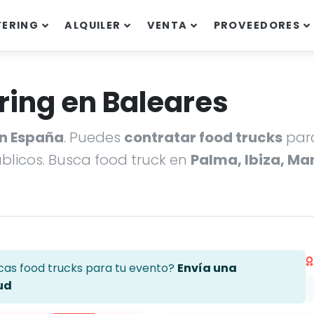
TERING
ALQUILER
VENTA
PROVEEDORES
ring en Baleares
en España
. Puedes
contratar food trucks
para
úblicos. Busca food truck en
Palma, Ibiza, Ma
cas food trucks para tu evento?
Envía una
ud