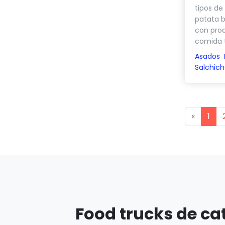
tipos de
patata 
con prod
comida tr
Asados
Salchich
Previou
«
1
Food trucks de ca