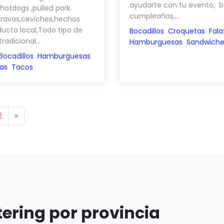
ayudarte con tu evento, b
 hotdogs ,pulled pork
cumpleaños,...
bravas,ceviches,hechos
ucto local,Todo tipo de
Bocadillos
Croquetas
Fala
adicional...
Hamburguesas
Sandwiche
Bocadillos
Hamburguesas
as
Tacos
s
Next
2
»
tering por provincia