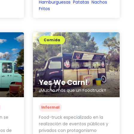
Hamburguesas
Patatas
Nachos
Fritos
Comida
Yes We Carn!
¡¡Mucho más que un Foodtruck!!
Informal
n se
Food-truck especializado en la
realización de eventos públicos y
os de
privados con protagonismo