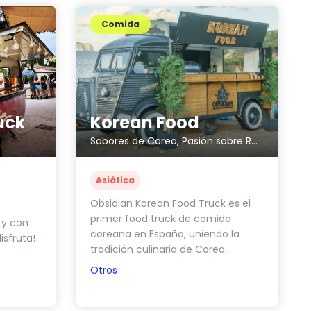
Comida
Korean Food
uck
Sabores de Corea, Pasión sobre Ruedas
Asiática
Obsidian Korean Food Truck es el
primer food truck de comida
 y con
coreana en España, uniendo la
isfruta!
tradición culinaria de Corea...
Otros