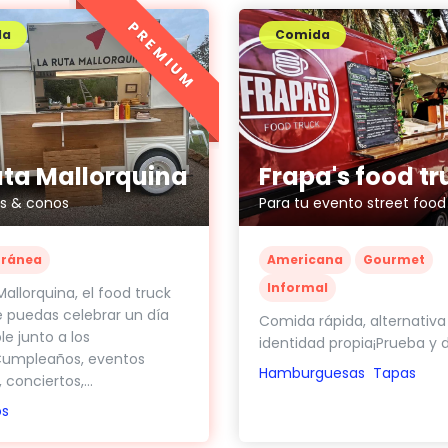
PREMIUM
da
Comida
uta Mallorquina
Frapa's food tr
ts & conos
Para tu evento street food
rránea
Americana
Gourmet
Informal
Mallorquina, el food truck
 puedas celebrar un día
Comida rápida, alternativa
le junto a los
identidad propia¡Prueba y d
Cumpleaños, eventos
Hamburguesas
Tapas
 conciertos,...
os