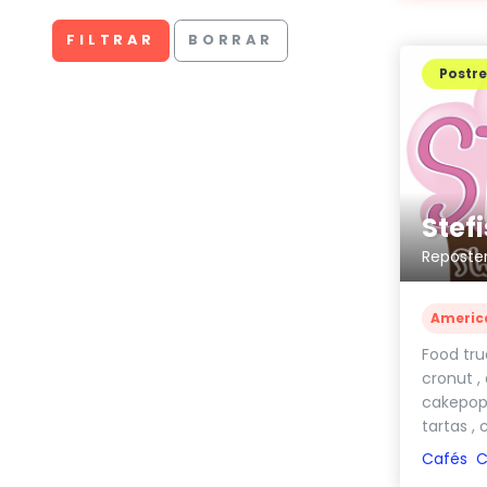
FILTRAR
BORRAR
Postre
Stef
Reposter
Americ
Food tru
cronut ,
cakepops
tartas , 
Cafés
C