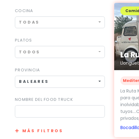
COCINA
Comi
TODAS
PLATOS
TODOS
La R
Llongue
PROVINCIA
Medite
BALEARES
La Ruta 
para que
NOMBRE DEL FOOD TRUCK
inolvidab
tuyos….
privados,
Bocadill
MÁS FILTROS