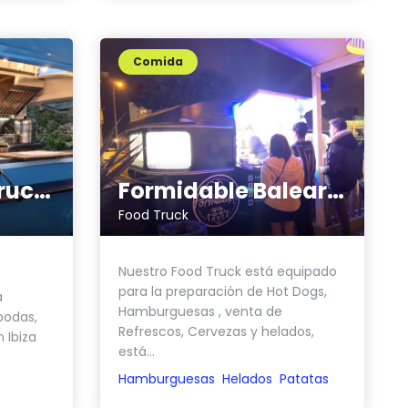
Comida
Camàlic food truck Ibiza
Formidable Baleares
Food Truck
Nuestro Food Truck está equipado
para la preparación de Hot Dogs,
a
Hamburguesas , venta de
 bodas,
Refrescos, Cervezas y helados,
 Ibiza
está...
Hamburguesas
Helados
Patatas