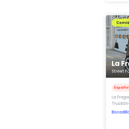
Comi
La F
Street F
Españo
La Frago
TruckStr
Bocadill