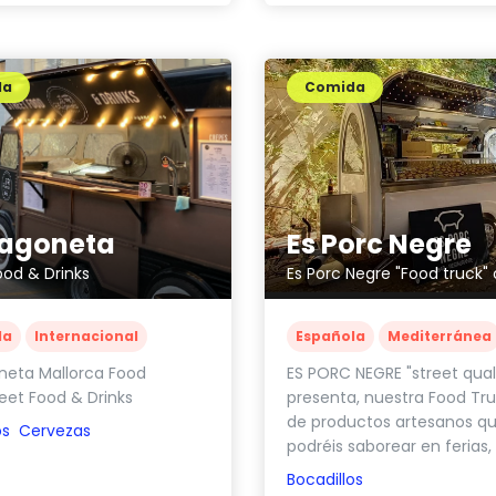
da
Comida
ragoneta
Es Porc Negre
ood & Drinks
la
Internacional
Española
Mediterránea
neta Mallorca Food
ES PORC NEGRE "street qual
eet Food & Drinks
presenta, nuestra Food Truc
de productos artesanos q
os
Cervezas
podréis saborear en ferias, f
Bocadillos