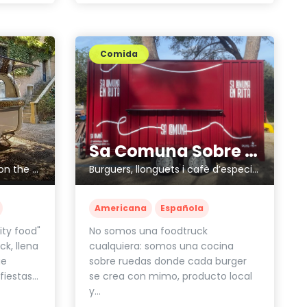
Comida
Sa Comuna Sobre Ruedas
Burguers, llonguets i cafè d’especialitatal Pla de Mallorca.
Es Porc Negre "Food truck" on the road
Americana
Española
No somos una foodtruck
ity food"
cualquiera: somos una cocina
k, llena
sobre ruedas donde cada burger
ue
se crea con mimo, producto local
iestas...
y...