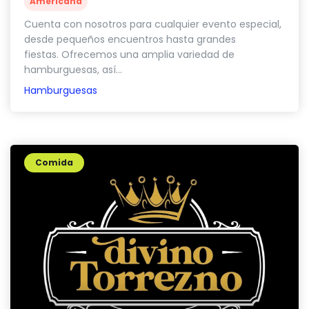
Americana
Cuenta con nosotros para cualquier evento especial,
desde pequeños encuentros hasta grandes
fiestas. Ofrecemos una amplia variedad de
hamburguesas, así...
Hamburguesas
Comida