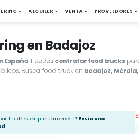
TERING
ALQUILER
VENTA
PROVEEDORES
ring en Badajoz
en España
. Puedes
contratar food trucks
para
úblicos. Busca food truck en
Badajoz, Mérdia,
.
cas food trucks para tu evento?
Envía una
ud