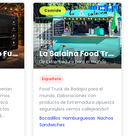
Comida
Dehesas Castro Fuerte
La Salaina Food Truck
De Extremadura para el mundo
Española
berian
Food Truck de Badajoz para el
cemos
mundo. Elaboraciones con
mica
producto de Extremadura ¡apuesta
ctos
segura!¡¡Nos vemos callejeando!!
...
Bocadillos
Hamburguesas
Nachos
Sandwiches