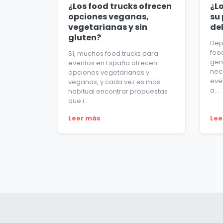
¿Los food trucks ofrecen
¿Lo
opciones veganas,
su 
vegetarianas y sin
de
gluten?
Dep
foo
Sí, muchos food trucks para
gen
eventos en España ofrecen
nec
opciones vegetarianas y
eve
veganas, y cada vez es más
a...
habitual encontrar propuestas
que i...
Leer más
Lee