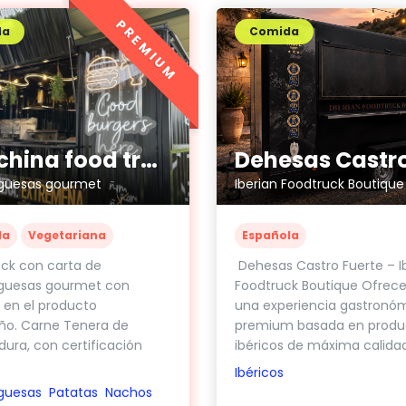
PREMIUM
da
Comida
La Bichina food truck
uesas gourmet
Iberian Foodtruck Boutique
la
Vegetariana
Española
ck con carta de
Dehesas Castro Fuerte – I
uesas gourmet con
Foodtruck Boutique Ofre
 en el producto
una experiencia gastronó
ño. Carne Tenera de
premium basada en produ
ura, con certificación
ibéricos de máxima calidad,
Ibéricos
guesas
Patatas
Nachos