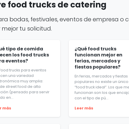
e food trucks de catering
ara bodas, festivales, eventos de empresa o c
ejor tu solicitud.
ué tipo de comida
¿Qué food trucks
ecen los food trucks
funcionan mejor en
ra eventos?
ferias, mercados y
fiestas populares?
 food trucks para eventos
ecen una variedad
En ferias, mercados y fiestas
tronómica muy amplia:
populares no existe un único
de street food de alta
“food truck ideal”. Los que m
ación (pensado para servir
funcionan son los que encaj
do en...
con el tipo de pú...
r más
Leer más