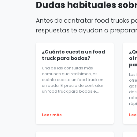
Dudas habituales sobr
Antes de contratar food trucks p
respuestas te ayudan a preparar m
¿Cuánto cuesta un food
¿Q
truck para bodas?
ofr
pa
Una de las consultas más
comunes que recibimos, es
Los
cuánto cuesta un food truck en
ofr
un boda. El precio de contratar
gas
un food truck para bodas e...
des
rot
rápi
Leer más
Lee