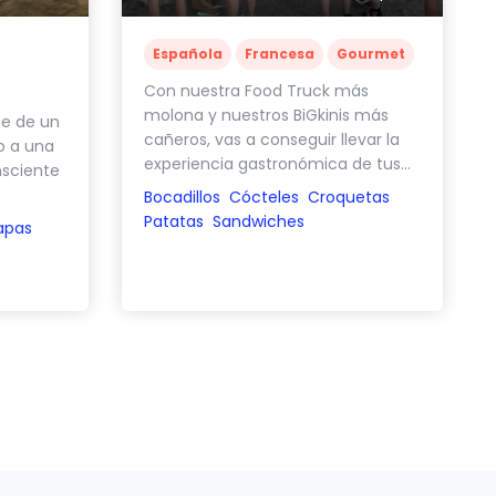
Española
Francesa
Gourmet
Con nuestra Food Truck más
molona y nuestros BiGkinis más
ce de un
cañeros, vas a conseguir llevar la
o a una
experiencia gastronómica de tus...
nsciente
Bocadillos
Cócteles
Croquetas
Patatas
Sandwiches
apas