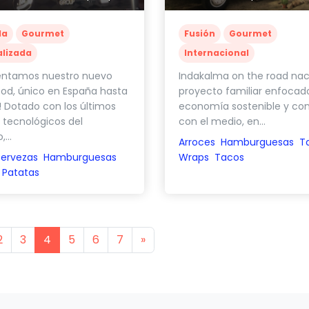
la
Gourmet
Fusión
Gourmet
alizada
Internacional
entamos nuestro nuevo
Indakalma on the road na
ood, único en España hasta
proyecto familiar enfocad
! Dotado con los últimos
economía sostenible y co
tecnológicos del
con el medio, en...
...
Arroces
Hamburguesas
T
ervezas
Hamburguesas
Wraps
Tacos
Patatas
s
Next
2
3
4
5
6
7
»