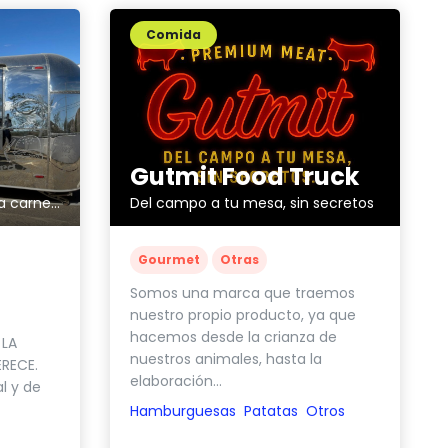
Comida
Gutmit Food Truck
Del campo a tu mesa, sin secretos
KOKO Grill House – Donde la carne premium cobra vida.
Gourmet
Otras
Somos una marca que traemos
nuestro propio producto, ya que
hacemos desde la crianza de
 LA
nuestros animales, hasta la
ERECE.
elaboración...
l y de
Hamburguesas
Patatas
Otros