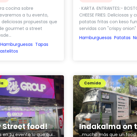
ra cocina sobre
· KARTA ·ENTRANTES:- BOS
levaremos a tu evento,
CHEESE FRIES: Deliciosas y c
 deliciosas propuestas que
patatas fritas con keso fun
de gourmet a street
servidas con "crispy onion" 
sde...
Hamburguesas
Patatas
N
Hamburguesas
Tapas
astelitos
da
Comida
 Street food!
¡Tú eliges en tu evento lo que quieres!
...mucho más que un food t