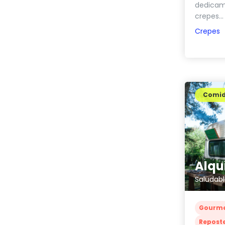
dedicamo
crepes...
Crepes
Comi
Saludab
Gourm
Reposte