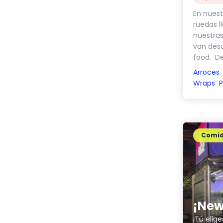
En nuest
ruedas l
nuestras
van des
food. De
Arroces
Wraps
P
Comi
¡New