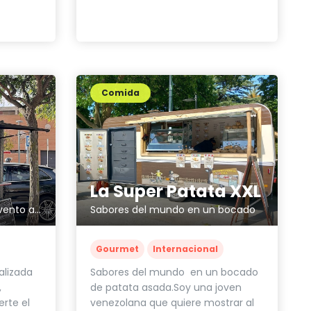
Comida
La Super Patata XXL
¿Estás listo para llevar tu evento al siguiente nivel gastronómico?
Sabores del mundo en un bocado
Gourmet
Internacional
alizada
Sabores del mundo en un bocado
,
de patata asada.Soy una joven
rte el
venezolana que quiere mostrar al