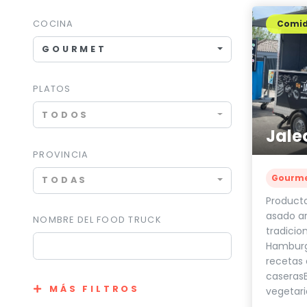
COCINA
Comi
GOURMET
PLATOS
TODOS
Jale
PROVINCIA
Gourm
TODAS
Producto
asado ar
NOMBRE DEL FOOD TRUCK
tradicio
Hamburg
recetas 
caserasB
MÁS FILTROS
vegetaria