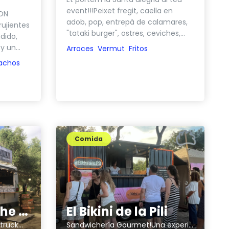
event!!!Peixet fregit, caella en
TON
adob, pop, entrepà de calamares,
rujientes
"tataki burger", ostres, ceviches,...
dido,
y un...
Arroces
Vermut
Fritos
achos
Comida
Indakalma on the road
El Bikini de la Pili
ruck...
Sandwichería Gourmet!Una experiencia gastronómica revolucionaria e irresistible