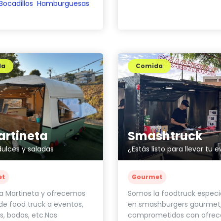
Bocadillos
Hamburguesas
da
Comida
artineta
Smashtruck
ulces y saladas
et
Gourmet
a Martineta y ofrecemos
Somos la foodtruck especi
 de food truck a eventos,
en smashburgers gourmet
es, bodas, etc.Nos
comprometidos con ofrece