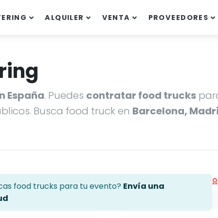
TERING
ALQUILER
VENTA
PROVEEDORES
ring
en España
. Puedes
contratar food trucks
para
úblicos. Busca food truck en
Barcelona, Madri
cas food trucks para tu evento?
Envía una
ud