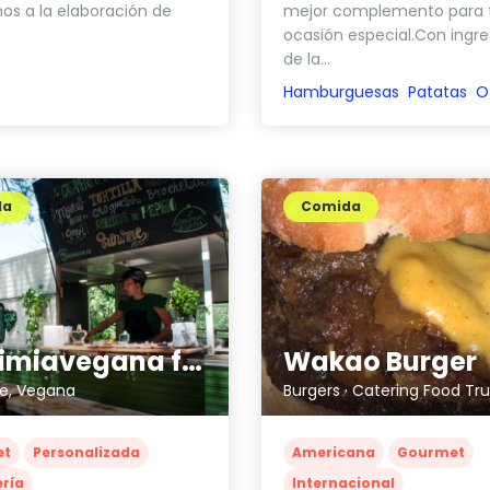
s a la elaboración de
mejor complemento para 
ocasión especial.Con ingr
de la...
Hamburguesas
Patatas
O
da
Comida
Alquimiavegana food truck
Wakao Burger
le, Vegana
Burgers · Catering Food Tr
et
Personalizada
Americana
Gourmet
ría
Internacional