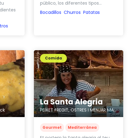
tu
público, los diferentes tipos...
edientes
Bocadillos
Churros
Patatas
tros
Comida
La Santa Alegria
uck
PEIXET FREGIT, OSTRES I MENJAR MARÍ
Gourmet
Mediterránea
Et portem la Santa alegria al teu