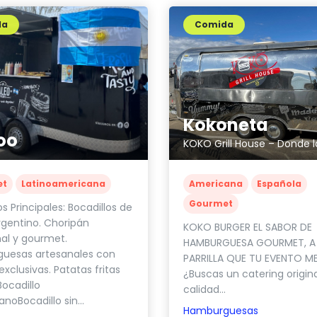
da
Comida
Kokoneta
oo
et
Latinoamericana
Americana
Española
Gourmet
s Principales: Bocadillos de
gentino. Choripán
KOKO BURGER EL SABOR DE
nal y gourmet.
HAMBURGUESA GOURMET, A
uesas artesanales con
PARRILLA QUE TU EVENTO M
exclusivas. Patatas fritas
¿Buscas un catering origina
ocadillo
calidad...
noBocadillo sin...
Hamburguesas