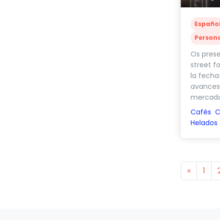
Españo
Person
Os pres
street f
la fecha
avances 
mercado,
Cafés
C
Helados
Previou
«
1