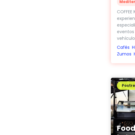
Medite
COFFEE 
experien
especial
eventos 
vehículos
Cafés
H
Zumos
Postre