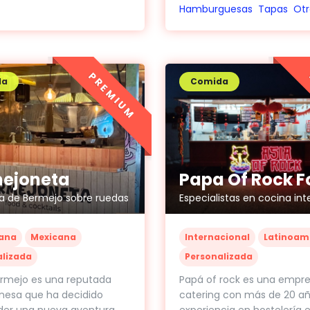
Hamburguesas
Tapas
Otr
PREMIUM
da
Comida
ejoneta
a de Bermejo sobre ruedas
ana
Mexicana
Internacional
Latinoam
alizada
Personalizada
ermejo es una reputada
Papá of rock es una empr
nesa que ha decidido
catering con más de 20 a
er una nueva aventura