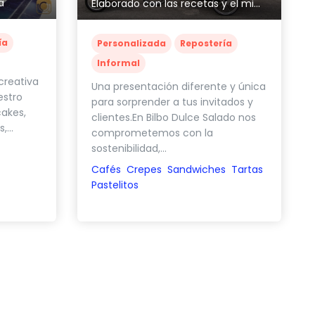
a
Elaborado con las recetas y el mimo de nuestras Abuelas
ía
Personalizada
Repostería
Informal
creativa
Una presentación diferente y única
estro
para sorprender a tus invitados y
akes,
clientes.En Bilbo Dulce Salado nos
...
comprometemos con la
sostenibilidad,...
Cafés
Crepes
Sandwiches
Tartas
Pastelitos