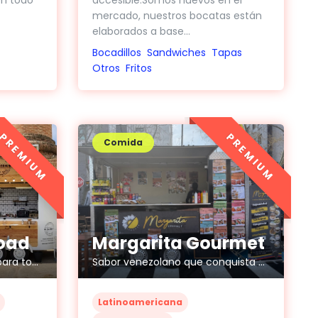
en todo
accesible.Somos nuevos en el
mercado, nuestros bocatas están
elaborados a base...
Bocadillos
Sandwiches
Tapas
Otros
Fritos
PREMIUM
PREMIUM
Comida
Margarita Gourmet
road
Sabor venezolano que conquista corazones
Gastrococktail food truck para todo tipo de eventos
Latinoamericana