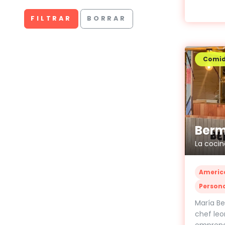
FILTRAR
BORRAR
Comi
Berm
La cocin
Americ
Person
María B
chef leo
emprend