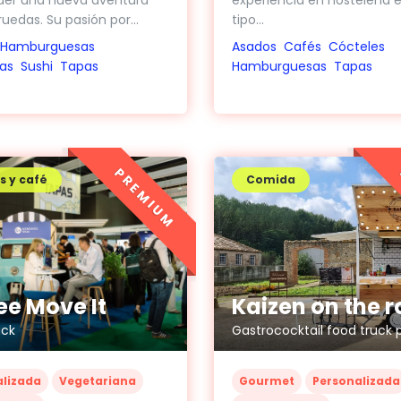
experiencia en hostelería 
uedas. Su pasión por...
tipo...
Hamburguesas
Asados
Cafés
Cócteles
as
Sushi
Tapas
Hamburguesas
Tapas
PREMIUM
s y café
Comida
ee Move It
Kaizen on the 
uck
alizada
Vegetariana
Gourmet
Personalizada