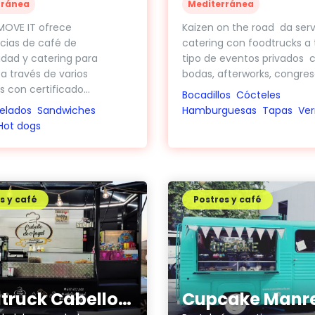
rránea
Mediterránea
MOVE IT ofrece
Kaizen on the road da serv
cias de café de
catering con foodtrucks a
idad y catering para
tipo de eventos privados
a través de varios
bodas, afterworks, congresos
 con certificado...
Bocadillos
Cócteles
elados
Sandwiches
Hamburguesas
Tapas
Ve
Hot dogs
s y café
Postres y café
Foodtruck Cabello de Ángel