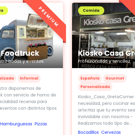
PREMIUM
da
Comida
 Foodtruck
Kiosko Casa Gr
tro bodas y eventos.
Profesionalidd y sencillez
alizada
Informal
Española
Gourmet
Personalizada
stro disponemos de
k con servicio de horno de
Kiosko_Casa_GretaComer 
ecialidad recenas para
necesidad, pero cocinar e
eventos con distintos tipos
arte.Haz que tu evento se
inolvidable con nosotros.-
Realizamos todo tipo de...
Hamburguesas
Pizzas
Bocadillos
Cervezas