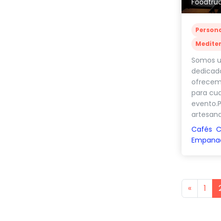
Foodtruc
Person
Medite
Somos u
dedicada
ofrecemo
para cua
evento.P
artesanal.
Cafés
C
Empana
Previou
«
1