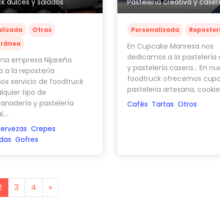
k dulces y salados
Pastelería creativa y caser
alizada
Otras
Personalizada
Reposter
rránea
En Cupcake Manresa nos
dedicamos a la pastelería 
na empresa Nijareña
y pastelería casera... En nu
 a la repostería
foodtruck ofrecemos cupc
s servicio de foodtruck
pasteleria artesana, cookies,
lquier tipo de
anadería y pastelería
Cafés
Tartas
Otros
...
ervezas
Crepes
das
Gofres
s
Next
2
3
4
»