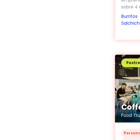
sobre 4 r
Burritos
Salchich
Postre
Coff
Food Tr
Person