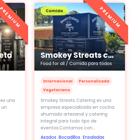
PREMIUM
PREMIUM
Comida
Smokey Streats catering y eventos
eta
Food for all / Comida para todos
Internacional
Personalizada
Vegetariana
Smokey Streats Catering es una
es una
empresa especializada en cocina
s un
ahumada artesanal y catering
a
integral para todo tipo de
eventos.Contamos con...
Asados
Bocadillos
Ensaladas