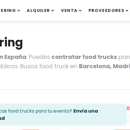
TERING
ALQUILER
VENTA
PROVEEDORES
ring
en España
. Puedes
contratar food trucks
para
úblicos. Busca food truck en
Barcelona, Madri
cas food trucks para tu evento?
Envía una
ud