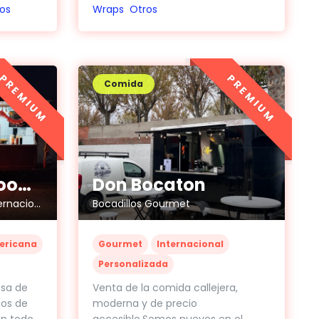
Wraps
Otros
os
PREMIUM
PREMIUM
Comida
Papa Of Rock Food Truck
Don Bocaton
Especialistas en cocina internacional y urbana
Bocadillos Gourmet
ericana
Gourmet
Internacional
Personalizada
esa de
Venta de la comida callejera,
ños de
moderna y de precio