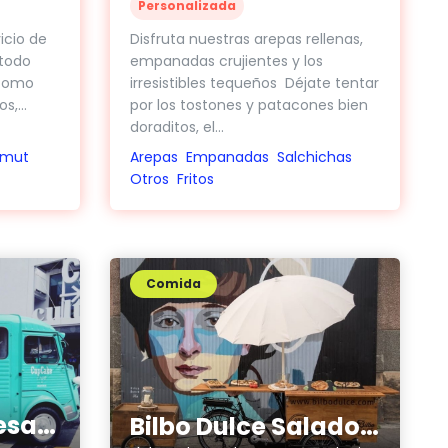
Personalizada
Disfruta nuestras arepas rellenas,
icio de
empanadas crujientes y los
 todo
irresistibles tequeños Déjate tentar
 como
por los tostones y patacones bien
,...
doraditos, el...
Arepas
Empanadas
Salchichas
rmut
Otros
Fritos
Comida
Cupcake Manresa food truck
Bilbo Dulce Salado Food Bike