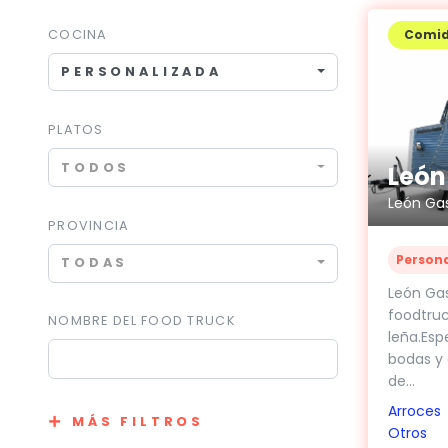
COCINA
Comi
PERSONALIZADA
PLATOS
TODOS
León
León Gas
PROVINCIA
Person
TODAS
León Ga
foodtruc
NOMBRE DEL FOOD TRUCK
leña.Esp
bodas y 
de...
Arroces
MÁS FILTROS
Otros