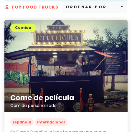
TOP FOOD TRUCKS
ORDENAR POR
Comida
Come de película
Comida personalizada
Española
Internacional
En Come Depelícula les ofrecemos una nueva