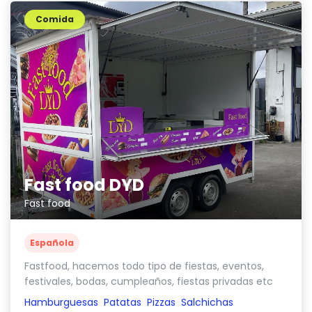
Comida
Fast food DYD
Fast food
Española
Fastfood, hacemos todo tipo de fiestas, eventos,
festivales, bodas, cumpleaños, fiestas privadas etc
Hamburguesas
Patatas
Pizzas
Salchichas