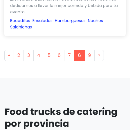
dedicamos a llevar la mejor comida y bebida para tu
evento....
Bocadillos
Ensaladas
Hamburguesas
Nachos
Salchichas
Previous
Next
«
2
3
4
5
6
7
8
9
»
Food trucks de catering
por provincia