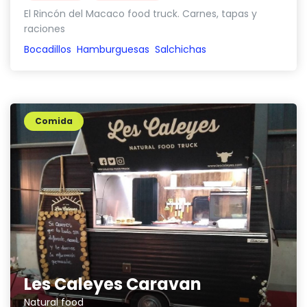
El Rincón del Macaco food truck. Carnes, tapas y
raciones
Bocadillos
Hamburguesas
Salchichas
Comida
Les Caleyes Caravan
Natural food