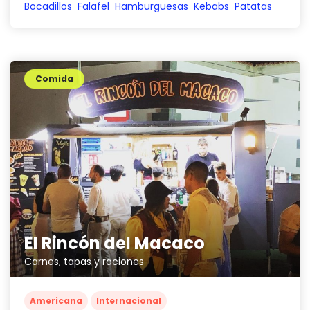
Bocadillos
Falafel
Hamburguesas
Kebabs
Patatas
Comida
El Rincón del Macaco
Carnes, tapas y raciones
Americana
Internacional