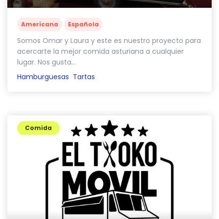
Americana
Española
Somos Omar y Laura y este es nuestro proyecto para
acercarte la mejor comida asturiana a cualquier
lugar. Nos gusta...
Hamburguesas
Tartas
Comida