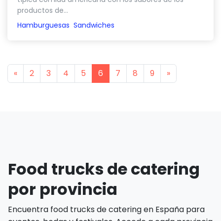
productos de...
Hamburguesas
Sandwiches
Previous
Next
«
2
3
4
5
6
7
8
9
»
Food trucks de catering
por provincia
Encuentra food trucks de catering en España para