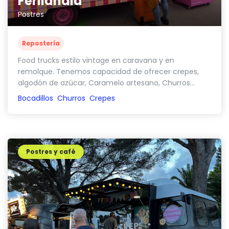
Ferilandia
Postres
Repostería
Food trucks estilo vintage en caravana y en
remolque. Tenemos capacidad de ofrecer crepes,
algodón de azúcar, Caramelo artesano, Churros...
Bocadillos
Churros
Crepes
Postres y café