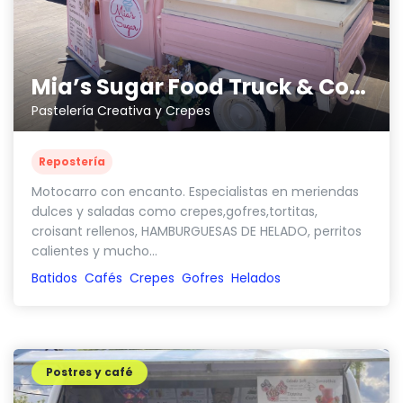
Mia’s Sugar Food Truck & Coffee
Pastelería Creativa y Crepes
Repostería
Motocarro con encanto. Especialistas en meriendas
dulces y saladas como crepes,gofres,tortitas,
croisant rellenos, HAMBURGUESAS DE HELADO, perritos
calientes y mucho...
Batidos
Cafés
Crepes
Gofres
Helados
Postres y café