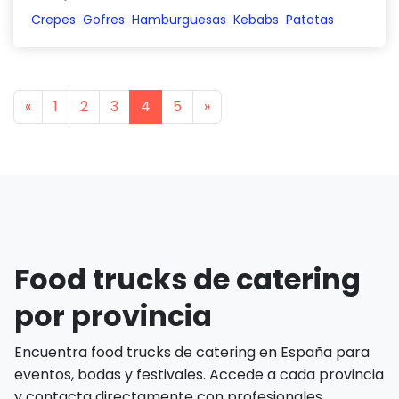
Crepes
Gofres
Hamburguesas
Kebabs
Patatas
Previous
Next
«
1
2
3
4
5
»
Food trucks de catering
por provincia
Encuentra food trucks de catering en España para
eventos, bodas y festivales. Accede a cada provincia
y contacta directamente con profesionales