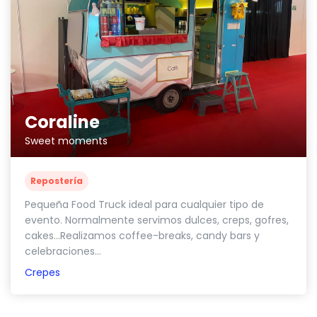
Coraline
Sweet moments
Repostería
Pequeña Food Truck ideal para cualquier tipo de
evento. Normalmente servimos dulces, creps, gofres,
cakes...Realizamos coffee-breaks, candy bars y
celebraciones...
Crepes