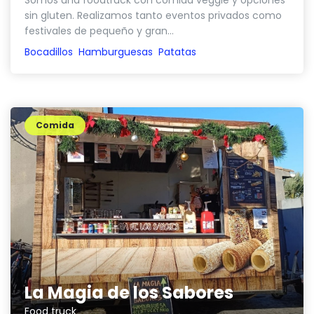
Somos una foodtruck con comida veggie y opciones
sin gluten. Realizamos tanto eventos privados como
festivales de pequeño y gran...
Bocadillos
Hamburguesas
Patatas
Comida
La Magia de los Sabores
Food truck