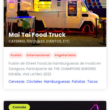
Mai Tai Food Truck
CATERING, FESTIVALES, EVENTOS, ETC
Fusión
Internacional
Vegetariana
Fusión de Street Food.Las hamburguesas de moda en
Zaragoza. Participante de THE CHAMPIONS BURGERS
ESPAÑA. VIVE LATINO 2023
Cervezas
Cócteles
Hamburguesas
Patatas
Tacos
Comida