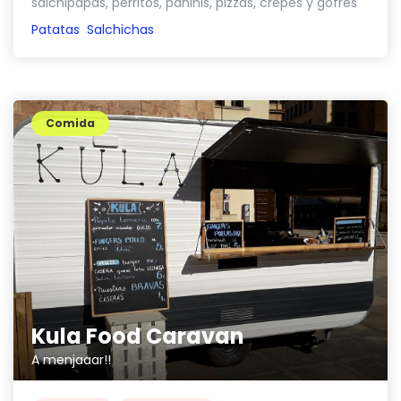
salchipapas, perritos, paninis, pizzas, crepes y gofres
Patatas
Salchichas
Comida
Kula Food Caravan
A menjaaar!!