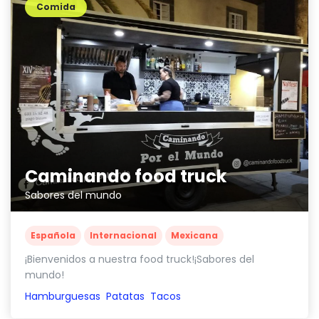
Comida
Caminando food truck
Sabores del mundo
Española
Internacional
Mexicana
¡Bienvenidos a nuestra food truck!¡Sabores del
mundo!
Hamburguesas
Patatas
Tacos