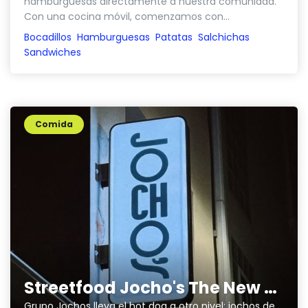
hamburguesas directamente a nuestra comunidad.
Con una cocina móvil, comenzamos con...
Bocadillos
Hamburguesas
Patatas
Salchichas
Sandwiches
Comida
Streetfood Jocho's The New Classic
Grupo Jochos lleva el hot dog a otro nivel: jochos de autor con ternera madurada.