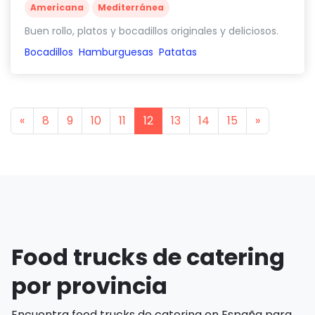
Americana
Mediterránea
Buen rollo, platos y bocadillos originales y deliciosos.
Bocadillos
Hamburguesas
Patatas
Previous
Next
«
8
9
10
11
12
13
14
15
»
Food trucks de catering
por provincia
Encuentra food trucks de catering en España para