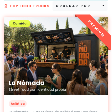
TOP FOOD TRUCKS
ORDENAR POR
PREMIUM
Comida
La Nòmada
Street food con identidad propia
Asiática
La Nòmada — Street food de calidad con una food