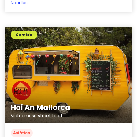
Noodles
Comida
Hoi An Mallorca
Vietnamese street food
Asiática