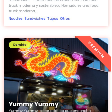
truck moderna y sostenibleLa Nòmada es una food
truck moderna,...
Noodles
Sandwiches
Tapas
Otros
PREMIUM
Comida
Yummy Yummy
Yummy Yummy: sabor asiático que engancha