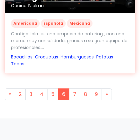
Cocina & alma
Americana
Española
Mexicana
Contigo Lola es una empresa de catering , con una
marca muy consolidada, gracias a su gran equipo de
profesionales....
Bocadillos
Croquetas
Hamburguesas
Patatas
Tacos
Previous
Next
«
2
3
4
5
6
7
8
9
»