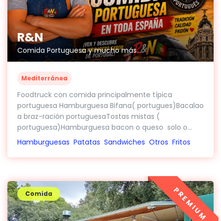
R&N
Comida Portuguesa y mucho más...
Mediterránea
Foodtruck con comida principalmente típica
portuguesa Hamburguesa Bifana( portugues)Bacalao
a braz-ración portuguesaTostas mistas (
portuguesa)Hamburguesa bacon o queso solo o...
Hamburguesas
Patatas
Sandwiches
Otros
Fritos
PREMIUM
Comida