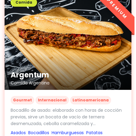
PREMIUM
Comida
Argentum
Comida Argentina
Gourmet
Internacional
Latinoamericana
Bocadillo de asado: elaborado con horas de cocción
previas, sirve un bocata de vacío de ternera
desmenuzada, cebolla caramelizada y...
Asados
Bocadillos
Hamburguesas
Patatas