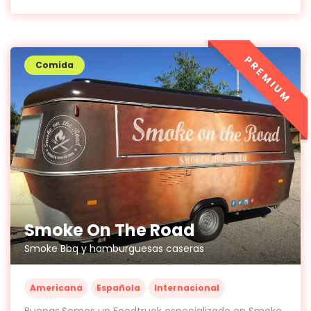
PREMIUM
Comida
Smoke On The Road
Smoke Bbq y hamburguesas caseras
Americana
Española
Internacional